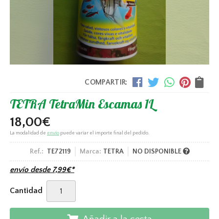
COMPARTIR:
TETRA TetraMin Escamas 1L
18,00
€
La modalidad de
envío
puede variar el importe final del pedido.
Ref.:
TE72119
Marca:
TETRA
NO DISPONIBLE
envío desde
7,99
€
*
Cantidad