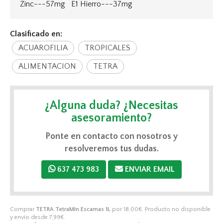
Zinc---57mg E1 Hierro---37mg
Clasificado en:
ACUAROFILIA
TROPICALES
ALIMENTACION
TETRA
¿Alguna duda? ¿Necesitas
asesoramiento?
Ponte en contacto con nosotros y
resolveremos tus dudas.
637 473 983
ENVIAR EMAIL
Comprar
TETRA TetraMin Escamas 1L
por
18,00
€
. Producto no disponible
y envío desde
7,99
€
.