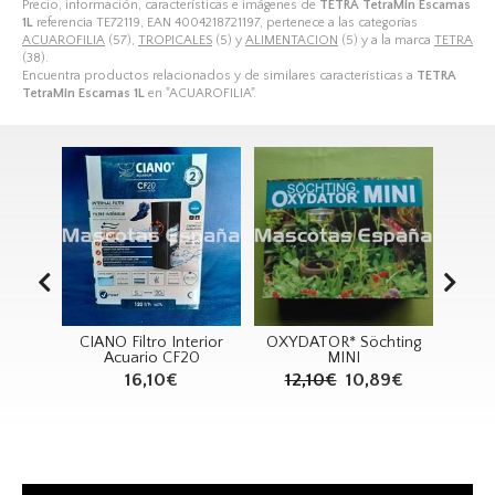
Precio, información, características e imágenes de
TETRA TetraMin Escamas
1L
referencia TE72119, EAN 4004218721197, pertenece a las categorías
ACUAROFILIA
(57),
TROPICALES
(5) y
ALIMENTACION
(5) y a la marca
TETRA
(38).
Encuentra productos relacionados y de similares características a
TETRA
TetraMin Escamas 1L
en "ACUAROFILIA".
CIANO Filtro Interior
OXYDATOR* Söchting
RECOR
Acuario CF20
MINI
ACQUAFRIEND
Activo Filtran
16,10€
12,10€
10,89€
3,29€