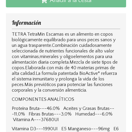
Añadir a la cesta
Información
TETRA TetraMin Escamas es un alimento en copos
biológicamente equilibrado para unos peces sanos y
un agua trasparente.Combinación cuidadosamente
seleccionada de nutrientes funcionales de alto valor
con vitaminas,minerales y oligoelementos para una
alimentación diaria completa.Mezcla de siete tipos de
copos.Elaborada con más de 40 materias primas de
alta calidad.La formula patentada BioActive* refuerza
el sistema inmunitario y prolonga la vida de los
peces.Más previóticos para potenciar las funciones
corporales y la conversión alimenticia.
COMPONENTES ANALÍTICOS
Proteína Bruta---46.0% Aceites y Grasas Brutas--
-11,0% Fibras Brutas---3,0% Humedad---6,0%
Vitamina A---37680UI
Vitamina D3---1990UI E5 Manganeso---96mg E6