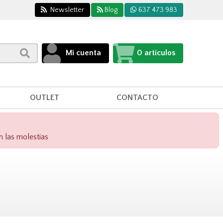
Newsletter
Blog
637 473 983
Mi cuenta
0
artículos
OUTLET
CONTACTO
n las molestias