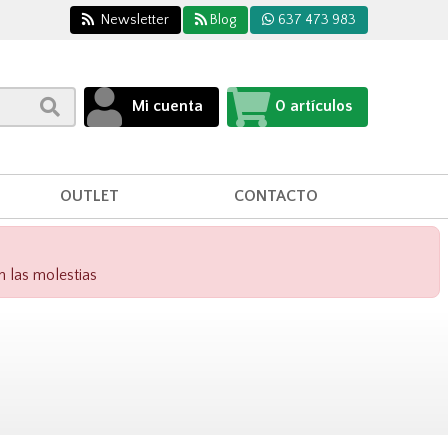
Newsletter
Blog
637 473 983
Mi cuenta
0
artículos
OUTLET
CONTACTO
n las molestias