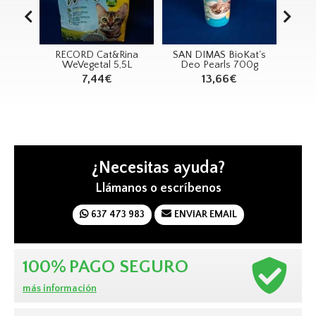
Rina
SAN DIMAS BioKat´s
SAN DIMAS GimCat
SA
,5L
Deo Pearls 700g
Malta-Soft Extra 100g
Mal
13,66€
10,10€
8,08€
¿Necesitas ayuda?
Llámanos o escríbenos
637 473 983
ENVIAR EMAIL
100%
PAGO SEGURO
más información