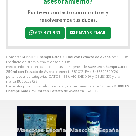
asesoramiento?
Ponte en contacto con nosotros y
resolveremos tus dudas.
637 473 983
ENVIAR EMAIL
Comprar
BUBBLES Champú Gatos 250ml con Extracto de Avena
por
5,80
€
.
Producto en stock y envío desde
7,99
€
.
Precio, información, características e imágenes de
BUBBLES Champú Gatos
250ml con Extracto de Avena
referencia B82012, EAN 8436529820126,
pertenece a las categorías
GATOS
(135),
HIGIENE
(49) y
GELES
(13) y a la
marca
BUBBLES
(28).
Encuentra productos relacionados y de similares características a
BUBBLES
Champú Gatos 250ml con Extracto de Avena
en "GATOS".