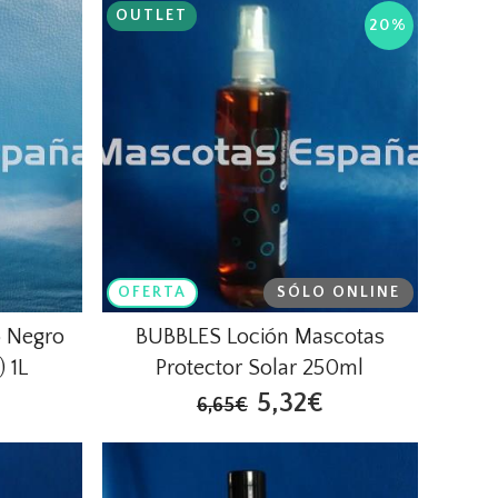
OUTLET
20%
OFERTA
SÓLO ONLINE
 Negro
BUBBLES Loción Mascotas
 1L
Protector Solar 250ml
5,32€
6,65€