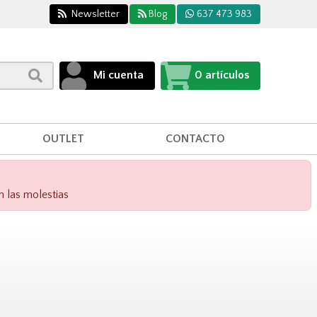
Newsletter
Blog
637 473 983
Mi cuenta
0
artículos
OUTLET
CONTACTO
n las molestias