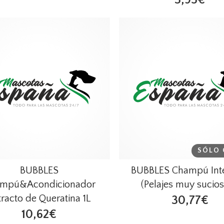
SÓLO 
BUBBLES
BUBBLES Champú Int
mpú&Acondicionador
(Pelajes muy sucios
tracto de Queratina 1L
30,77€
10,62€