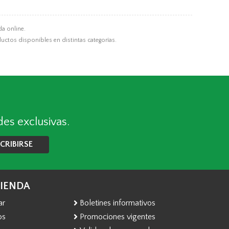
da online.
ductos disponibles en distintas categorías.
des exclusivas.
CRIBIRSE
TIENDA
ar
Boletines informativos
os
Promociones vigentes