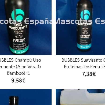
UBBLES Champú Uso
BUBBLES Suavizante
ecuente (Aloe Vera &
Proteínas De Perla 
Bamboo) 1L
7,38€
9,58€