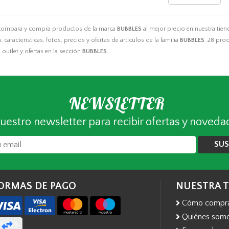
 compara y compra productos de la marca
BUBBLES
al mejor precio en nuestra tien
 características, fotos, precios y ofertas de artículos de la familia
BUBBLES
. 28 pro
outlet y ofertas en la sección
BUBBLES
.
NEWSLETTER
uestro newsletter para recibir ofertas y noveda
SUS
ORMAS DE PAGO
NUESTRA 
Cómo compr
Quiénes som