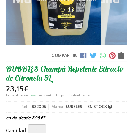
COMPARTIR:
BUBBLES Champú Repelente Extracto
de Citronela 5L
23,15
€
La modalidad de
envío
puede variar el importe final del pedido.
Ref.:
B82005
Marca:
BUBBLES
EN STOCK
envío desde
7,99
€
*
Cantidad