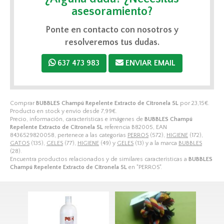
asesoramiento?
Ponte en contacto con nosotros y
resolveremos tus dudas.
637 473 983
ENVIAR EMAIL
Comprar
BUBBLES Champú Repelente Extracto de Citronela 5L
por
23,15
€
.
Producto en stock y envío desde
7,99
€
.
Precio, información, características e imágenes de
BUBBLES Champú
Repelente Extracto de Citronela 5L
referencia B82005, EAN
8436529820058, pertenece a las categorías
PERROS
(572),
HIGIENE
(172),
GATOS
(135),
GELES
(77),
HIGIENE
(49) y
GELES
(13) y a la marca
BUBBLES
(28).
Encuentra productos relacionados y de similares características a
BUBBLES
Champú Repelente Extracto de Citronela 5L
en "PERROS".