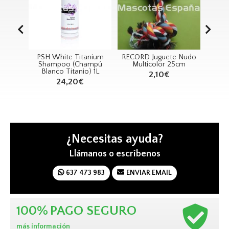
usse
PSH White Titanium
RECORD Juguete Nudo
R
ma
Shampoo (Champú
Multicolor 25cm
Cer
0ml
Blanco Titanio) 1L
2,10€
24,20€
¿Necesitas ayuda?
Llámanos o escríbenos
637 473 983
ENVIAR EMAIL
100%
PAGO SEGURO
más información