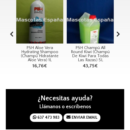
R
PSH Aloe Vera
PSH Champú All
REC
dding
Hydrating Shampoo
Round Kiwi (Champú
Sp
o S
(Champú Hidratante
De Kiwi Para Todas
Aloe Vera) 1L
Las Razas) 5L
16€
16,76€
43,75€
¿Necesitas ayuda?
Llámanos o escríbenos
637 473 983
ENVIAR EMAIL