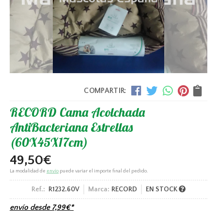
COMPARTIR:
RECORD Cama Acolchada
AntiBacteriana Estrellas
(60X45X17cm)
49,50
€
La modalidad de
envío
puede variar el importe final del pedido.
Ref.:
R1232.60V
Marca:
RECORD
EN STOCK
envío desde
7,99
€
*