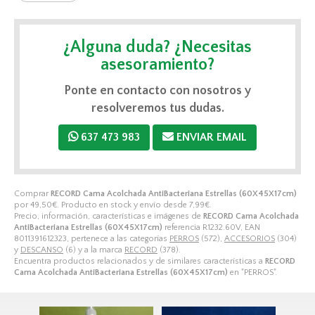
¿Alguna duda? ¿Necesitas
asesoramiento?
Ponte en contacto con nosotros y
resolveremos tus dudas.
637 473 983
ENVIAR EMAIL
Comprar
RECORD Cama Acolchada AntiBacteriana Estrellas (60X45X17cm)
por
49,50
€
. Producto en stock y envío desde
7,99
€
.
Precio, información, características e imágenes de
RECORD Cama Acolchada
AntiBacteriana Estrellas (60X45X17cm)
referencia R1232.60V, EAN
8011391612323, pertenece a las categorías
PERROS
(572),
ACCESORIOS
(304)
y
DESCANSO
(6) y a la marca
RECORD
(378).
Encuentra productos relacionados y de similares características a
RECORD
Cama Acolchada AntiBacteriana Estrellas (60X45X17cm)
en "PERROS".