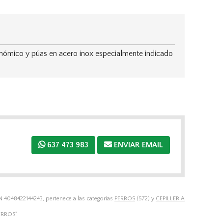
ómico y púas en acero inox especialmente indicado
637 473 983
ENVIAR EMAIL
N 4048422144243, pertenece a las categorías
PERROS
(572) y
CEPILLERIA
ERROS".