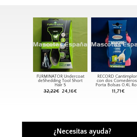
FURMINATOR Undercoat
RECORD Cantimplo
deShedding Tool Short
con dos Comederos
Hair S
Porta Bolsas 0,4L R
32,22€
24,16€
11,71€
¿Necesitas ayuda?