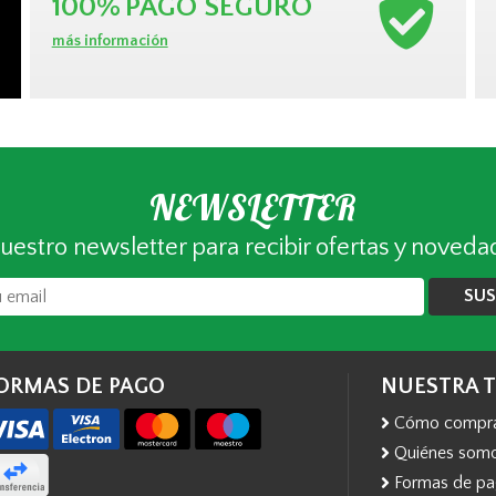
100%
PAGO SEGURO
más información
NEWSLETTER
uestro newsletter para recibir ofertas y noveda
SUS
ORMAS DE PAGO
NUESTRA 
Cómo compr
Quiénes som
Formas de p