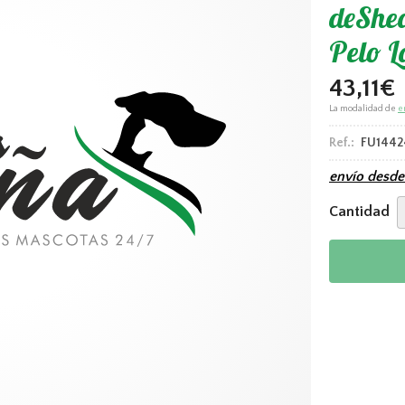
deShed
Pelo L
43,11
€
La modalidad de
e
Ref.:
FU1442
envío desd
Cantidad