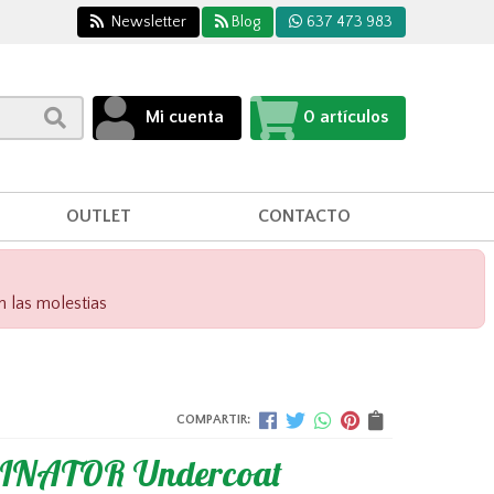
Newsletter
Blog
637 473 983
Mi cuenta
0
artículos
OUTLET
CONTACTO
n las molestias
COMPARTIR:
INATOR Undercoat