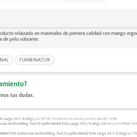
cto relaizado en materiales de primera calidad con mango ergon
a de pelo sobrante.
ONAL
FURMINATOR
amiento?
mos tus dudas.
o Largo XS (-4,5Kg)
por
43,11
€
. Producto en stock y envío desde
7,99
€
.
at deShedding Tool (Cepillo Muda) Pelo Largo XS (-4,5Kg)
referencia FU14424, EA
MINATOR Undercoat deShedding Tool (Cepillo Muda) Pelo Largo XS (-4,5Kg)
en "P