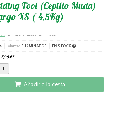
ding Tool (Cepillo Muda)
argo XS (-4,5Kg)
nvío
puede variar el importe final del pedido.
4
Marca:
FURMINATOR
EN STOCK
e
7,99
€
*
Añadir a la cesta