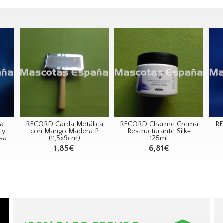
ra
RECORD Carda Metálica
RECORD Charme Crema
RE
 y
con Mango Madera P
Restructurante Silk+
osa
(11,5x9cm)
125ml
1,85€
6,81€