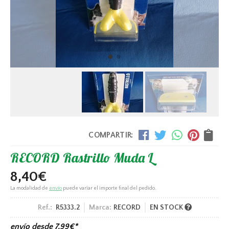
COMPARTIR:
RECORD Rastrillo Muda L
8,40
€
La modalidad de
envío
puede variar el importe final del pedido.
Ref.:
R5333.2
Marca:
RECORD
EN STOCK
envío desde
7,99
€
*