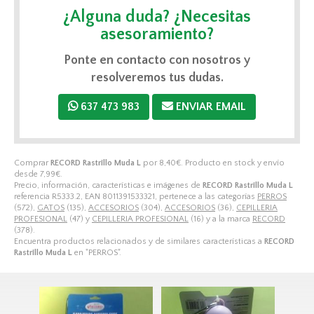
¿Alguna duda? ¿Necesitas
asesoramiento?
Ponte en contacto con nosotros y
resolveremos tus dudas.
637 473 983
ENVIAR EMAIL
Comprar
RECORD Rastrillo Muda L
por
8,40
€
. Producto en stock y envío
desde
7,99
€
.
Precio, información, características e imágenes de
RECORD Rastrillo Muda L
referencia R5333.2, EAN 8011391533321, pertenece a las categorías
PERROS
(572),
GATOS
(135),
ACCESORIOS
(304),
ACCESORIOS
(36),
CEPILLERIA
PROFESIONAL
(47) y
CEPILLERIA PROFESIONAL
(16) y a la marca
RECORD
(378).
Encuentra productos relacionados y de similares características a
RECORD
Rastrillo Muda L
en "PERROS".