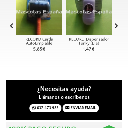
linea
RECORD Carda
RECORD Dispensador
RE
nador
AutoLimpiable
Funky (Lila)
MOR
0ml
5,85€
1,47€
lado
¿Necesitas ayuda?
Llámanos o escríbenos
637 473 983
ENVIAR EMAIL