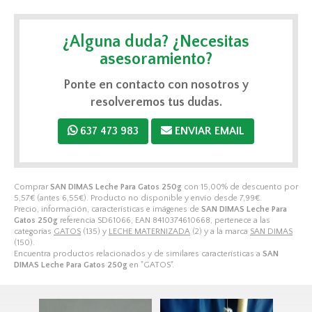
¿Alguna duda? ¿Necesitas
asesoramiento?
Ponte en contacto con nosotros y
resolveremos tus dudas.
637 473 983
ENVIAR EMAIL
Comprar
SAN DIMAS Leche Para Gatos 250g
con 15,00% de descuento por
5,57
€
(antes
6,55
€
). Producto no disponible y envío desde
7,99
€
.
Precio, información, características e imágenes de
SAN DIMAS Leche Para
Gatos 250g
referencia SD61066, EAN 8410374610668, pertenece a las
categorías
GATOS
(135) y
LECHE MATERNIZADA
(2) y a la marca
SAN DIMAS
(150).
Encuentra productos relacionados y de similares características a
SAN
DIMAS Leche Para Gatos 250g
en "GATOS".