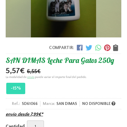
COMPARTIR:
SAN DIMAS Leche Para Gatos 250g
5,57
€
6,55
€
La modalidad de
envío
puede variar el importe final del pedido.
-15%
Ref.:
SD61066
Marca:
SAN DIMAS
NO DISPONIBLE
envío desde
7,99
€
*
Cantidad