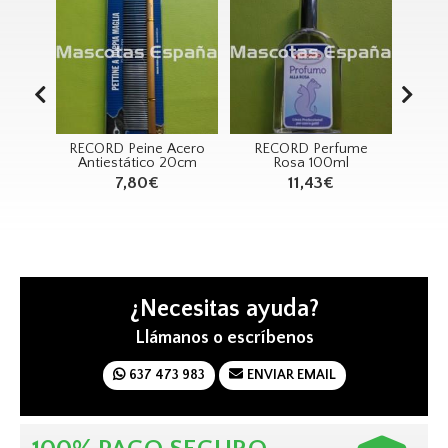
ECORD Peine Acero
RECORD Perfume
RECORD Tappe
Antiestático 20cm
Rosa 100ml
Higiénico 60x60 (
7,80€
11,43€
2,36€
¿Necesitas ayuda?
Llámanos o escríbenos
637 473 983
ENVIAR EMAIL