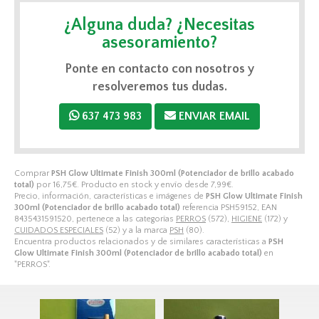
¿Alguna duda? ¿Necesitas
asesoramiento?
Ponte en contacto con nosotros y
resolveremos tus dudas.
637 473 983
ENVIAR EMAIL
Comprar
PSH Glow Ultimate Finish 300ml (Potenciador de brillo acabado
total)
por
16,75
€
. Producto en stock y envío desde
7,99
€
.
Precio, información, características e imágenes de
PSH Glow Ultimate Finish
300ml (Potenciador de brillo acabado total)
referencia PSH59152, EAN
8435431591520, pertenece a las categorías
PERROS
(572),
HIGIENE
(172) y
CUIDADOS ESPECIALES
(52) y a la marca
PSH
(80).
Encuentra productos relacionados y de similares características a
PSH
Glow Ultimate Finish 300ml (Potenciador de brillo acabado total)
en
"PERROS".