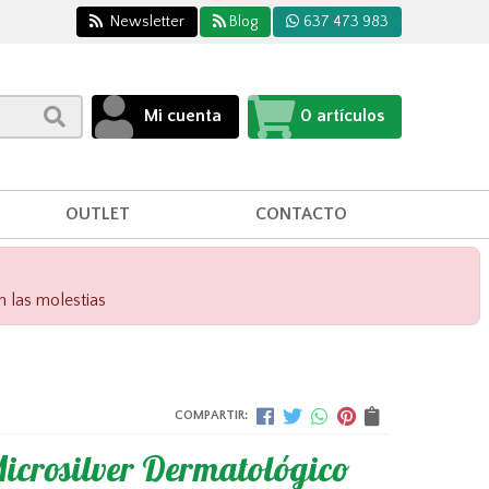
Newsletter
Blog
637 473 983
Mi cuenta
0
artículos
OUTLET
CONTACTO
n las molestias
COMPARTIR:
crosilver Dermatológico