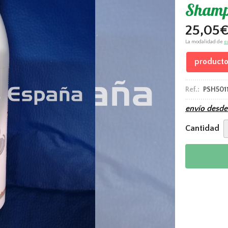
Shamp
25,05
La modalidad de
e
producto
Ref.:
PSH501
envío desd
Cantidad