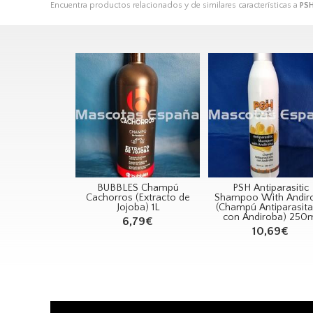
Encuentra productos relacionados y de similares características a
PSH
BUBBLES Champú
PSH Antiparasitic
Cachorros (Extracto de
Shampoo With Andir
Jojoba) 1L
(Champú Antiparasita
con Andiroba) 250
6,79€
10,69€