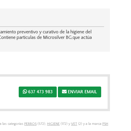
miento preventivo y curativo de la higiene del
Contiene particulas de Microsilver BG,que actúa
637 473 983
ENVIAR EMAIL
a las categorías
PERROS
(572),
HIGIENE
(172) y
VET
(2) y a la marca
PSH