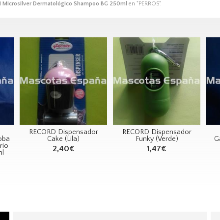
 Microsilver Dermatológico Shampoo BG 250ml
en "PERROS".
RECORD Dispensador
RECORD Dispensador
oba
Cake (Lila)
Funky (Verde)
G
rio
2,40€
1,47€
ml