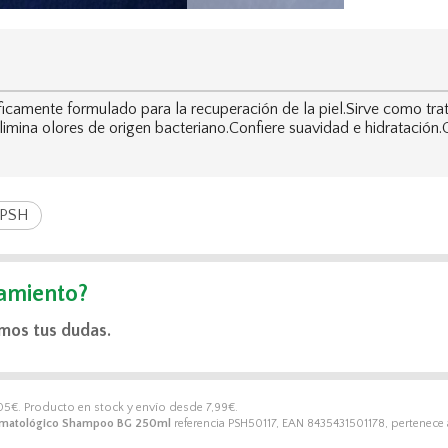
amente formulado para la recuperación de la piel.Sirve como trata
limina olores de origen bacteriano.Confiere suavidad e hidratación.
PSH
amiento?
mos tus dudas.
05
€
. Producto en stock y envío desde
7,99
€
.
ermatológico Shampoo BG 250ml
referencia PSH50117, EAN 8435431501178, pertenece 