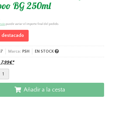
oo BG 250ml
€
nvío
puede variar el importe final del pedido.
 destacado
17
Marca:
PSH
EN STOCK
e
7,99
€
*
Añadir a la cesta