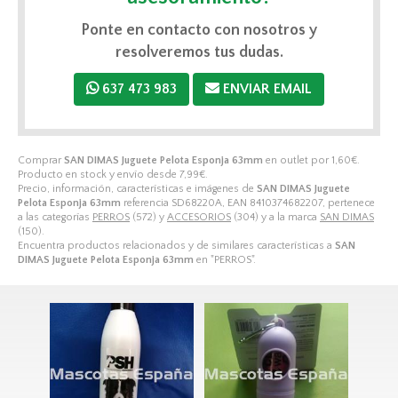
Ponte en contacto con nosotros y
resolveremos tus dudas.
637 473 983
ENVIAR EMAIL
Comprar
SAN DIMAS Juguete Pelota Esponja 63mm
en outlet por
1,60
€
.
Producto en stock y envío desde
7,99
€
.
Precio, información, características e imágenes de
SAN DIMAS Juguete
Pelota Esponja 63mm
referencia SD68220A, EAN 8410374682207, pertenece
a las categorías
PERROS
(572) y
ACCESORIOS
(304) y a la marca
SAN DIMAS
(150).
Encuentra productos relacionados y de similares características a
SAN
DIMAS Juguete Pelota Esponja 63mm
en "PERROS".