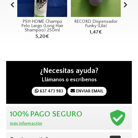
PSH HOME Champú
RECORD Dispensador
RECORD Jug
Pelo Largo (Long Hair
Funky (Lila)
MORSI Chupet
Shampoo) 250ml
1,47€
1,22€
5,20€
¿Necesitas ayuda?
Llámanos o escríbenos
637 473 983
ENVIAR EMAIL
100%
PAGO SEGURO
más información