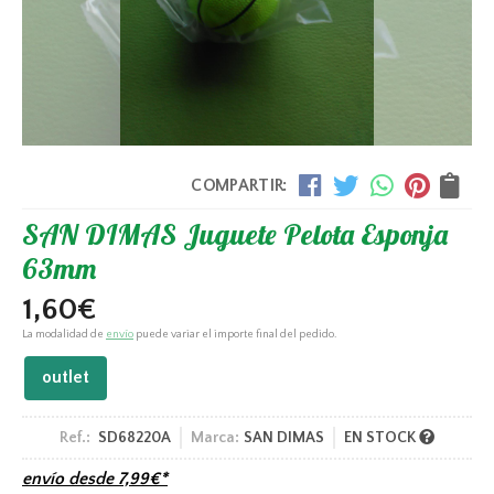
COMPARTIR:
SAN DIMAS Juguete Pelota Esponja
63mm
1,60
€
La modalidad de
envío
puede variar el importe final del pedido.
outlet
Ref.:
SD68220A
Marca:
SAN DIMAS
EN STOCK
envío desde
7,99
€
*