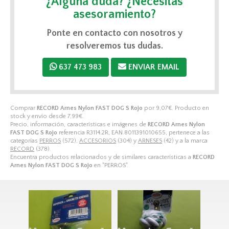
¿Alguna duda? ¿Necesitas
asesoramiento?
Ponte en contacto con nosotros y
resolveremos tus dudas.
637 473 983
ENVIAR EMAIL
Comprar
RECORD Arnes Nylon FAST DOG S Rojo
por
9,07
€
. Producto en
stock y envío desde
7,99
€
.
Precio, información, características e imágenes de
RECORD Arnes Nylon
FAST DOG S Rojo
referencia R3114.2R, EAN 8011391010655, pertenece a las
categorías
PERROS
(572),
ACCESORIOS
(304) y
ARNESES
(42) y a la marca
RECORD
(378).
Encuentra productos relacionados y de similares características a
RECORD
Arnes Nylon FAST DOG S Rojo
en "PERROS".