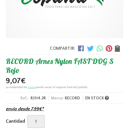
COMPARTIR:
RECORD Arnes Nylon FAST DOG S
Rojo
9,07
€
La modalidad de
envío
puede variar el importe final del pedido.
Ref.:
R3114.2R
Marca:
RECORD
EN STOCK
envío desde
7,99
€
*
Cantidad