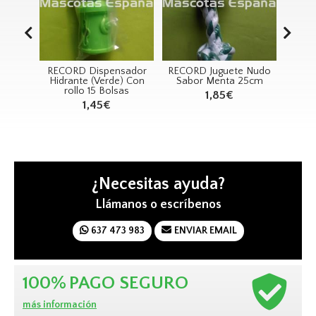
spensador
RECORD Juguete Nudo
RECORD Juguete Sir
Verde) Con
Sabor Menta 25cm
Chicken
5 Bolsas
1,85€
6,75€
45€
¿Necesitas ayuda?
Llámanos o escríbenos
637 473 983
ENVIAR EMAIL
100%
PAGO SEGURO
más información