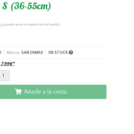
s S (36-55cm)
nvío
puede variar el importe final del pedido.
1
Marca:
SAN DIMAS
EN STOCK
e
7,99
€
*
Añadir a la cesta