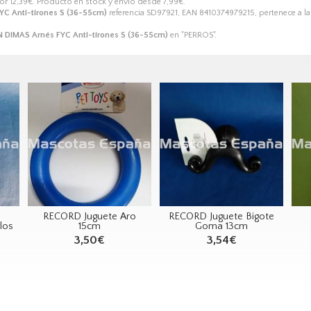
por
12,39
€
. Producto en stock y envío desde
7,99
€
.
C Anti-tirones S (36-55cm)
referencia SD97921, EAN 8410374979215, pertenece a la
 DIMAS Arnés FYC Anti-tirones S (36-55cm)
en "PERROS".
RECORD Juguete Aro
RECORD Juguete Bigote
los
15cm
Goma 13cm
3,50€
3,54€