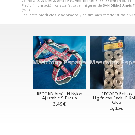
Comprar
SAN DIMAS Arnés FYC Anti-tirones S (36-55cm)
en outlet 
Precio, información, características e imágenes de
SAN DIMAS Arnés FY
(150).
Encuentra productos relacionados y de similares características a
SAN
RECORD Arnés H Nylon
RECORD Bolsas
Ajustable S Fucsia
Higiénicas Pack 10 Rol
GRIS
3,45€
3,83€