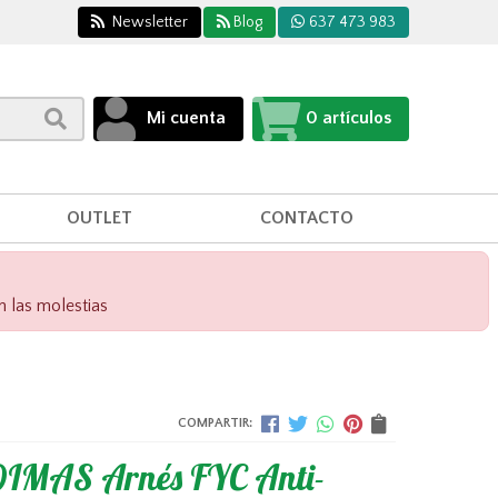
Newsletter
Blog
637 473 983
Mi cuenta
0
artículos
OUTLET
CONTACTO
n las molestias
COMPARTIR:
IMAS Arnés FYC Anti-