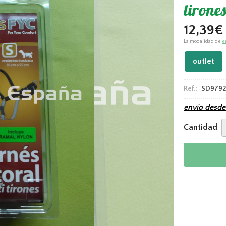
tirone
12,39
€
La modalidad de
e
outlet
Ref.:
SD9792
envío desd
Cantidad