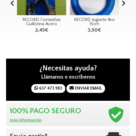
o Bio
RECORD Cortaúñas
RECORD Juguete Aro
RECO
ino
Guillotina Acero
15cm
Mu
2,45€
3,50€
¿Necesitas ayuda?
Llámanos o escríbenos
637 473 983
ENVIAR EMAIL
100%
PAGO SEGURO
más información