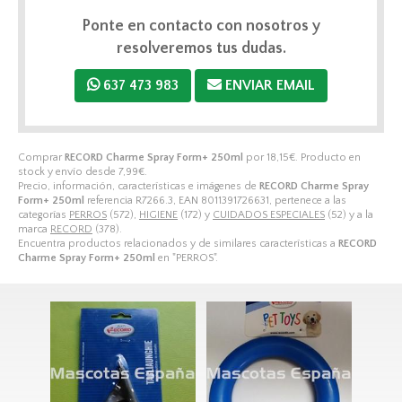
Ponte en contacto con nosotros y
resolveremos tus dudas.
637 473 983
ENVIAR EMAIL
Comprar
RECORD Charme Spray Form+ 250ml
por
18,15
€
. Producto en
stock y envío desde
7,99
€
.
Precio, información, características e imágenes de
RECORD Charme Spray
Form+ 250ml
referencia R7266.3, EAN 8011391726631, pertenece a las
categorías
PERROS
(572),
HIGIENE
(172) y
CUIDADOS ESPECIALES
(52) y a la
marca
RECORD
(378).
Encuentra productos relacionados y de similares características a
RECORD
Charme Spray Form+ 250ml
en "PERROS".