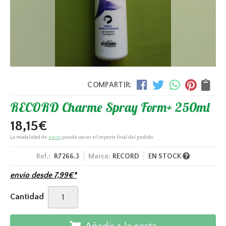
COMPARTIR:
RECORD Charme Spray Form+ 250ml
18,15
€
La modalidad de
envío
puede variar el importe final del pedido.
Ref.:
R7266.3
Marca:
RECORD
EN STOCK
envío desde
7,99
€
*
Cantidad