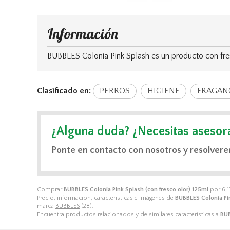
Información
BUBBLES Colonia Pink Splash es un producto con fr
Clasificado en:
PERROS
HIGIENE
FRAGAN
¿Alguna duda? ¿Necesitas asesor
Ponte en contacto con nosotros y resolvere
Comprar
BUBBLES Colonia Pink Splash (con fresco olor) 125ml
por
6,1
Precio, información, características e imágenes de
BUBBLES Colonia Pin
marca
BUBBLES
(28).
Encuentra productos relacionados y de similares características a
BUB