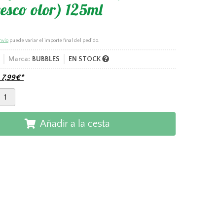
resco olor) 125ml
nvío
puede variar el importe final del pedido.
Marca:
BUBBLES
EN STOCK
e
7,99
€
*
Añadir a la cesta