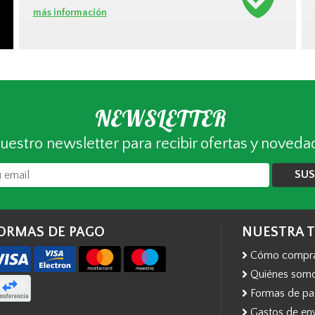
más información
NEWSLETTER
uestro newsletter para recibir ofertas y noveda
SUS
ORMAS DE PAGO
NUESTRA 
Cómo compr
Quiénes som
Formas de p
Gastos de en