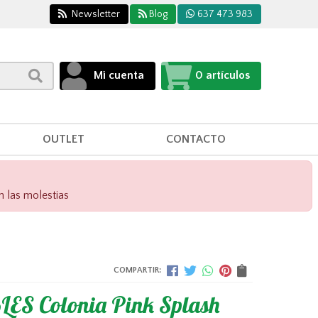
Newsletter
Blog
637 473 983
Mi cuenta
0
artículos
OUTLET
CONTACTO
n las molestias
COMPARTIR:
ES Colonia Pink Splash