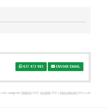
637 473 983
ENVIAR EMAIL
a las categorías
PERROS
(572),
HIGIENE
(172) y
FRAGANCIAS
(20) y a la