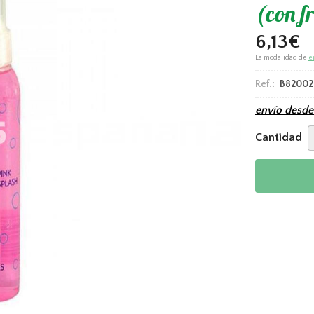
(con f
6,13
€
La modalidad de
e
Ref.:
B82002
envío desd
Cantidad