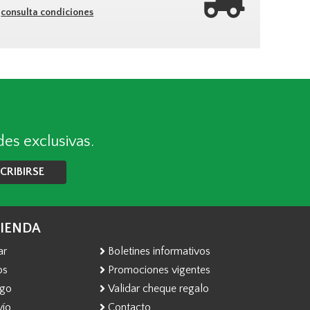
consulta condiciones
des exclusivas.
CRIBIRSE
TIENDA
ar
Boletines informativos
os
Promociones vigentes
ago
Validar cheque regalo
vío
Contacto