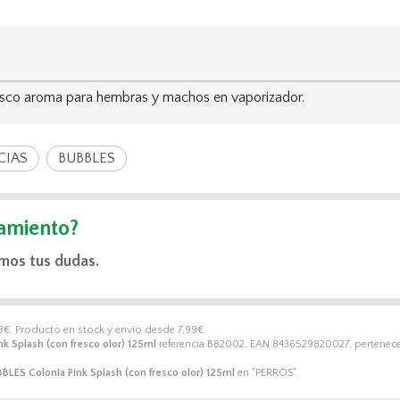
esco aroma para hembras y machos en vaporizador.
CIAS
BUBBLES
amiento?
mos tus dudas.
3
€
. Producto en stock y envío desde
7,99
€
.
k Splash (con fresco olor) 125ml
referencia B82002, EAN 8436529820027, pertenece 
BLES Colonia Pink Splash (con fresco olor) 125ml
en "PERROS".