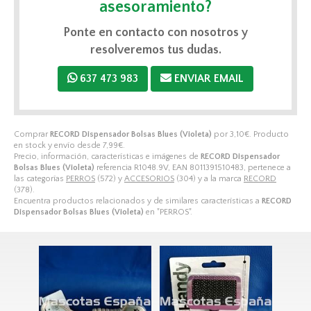
asesoramiento?
Ponte en contacto con nosotros y
resolveremos tus dudas.
637 473 983
ENVIAR EMAIL
Comprar
RECORD Dispensador Bolsas Blues (Violeta)
por
3,10
€
. Producto
en stock y envío desde
7,99
€
.
Precio, información, características e imágenes de
RECORD Dispensador
Bolsas Blues (Violeta)
referencia R1048.9V, EAN 8011391510483, pertenece a
las categorías
PERROS
(572) y
ACCESORIOS
(304) y a la marca
RECORD
(378).
Encuentra productos relacionados y de similares características a
RECORD
Dispensador Bolsas Blues (Violeta)
en "PERROS".