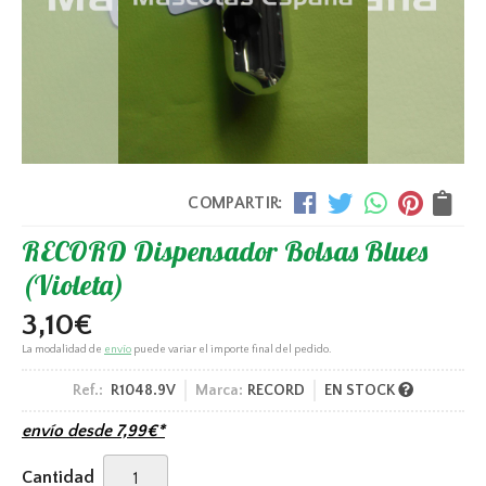
COMPARTIR:
RECORD Dispensador Bolsas Blues
(Violeta)
3,10
€
La modalidad de
envío
puede variar el importe final del pedido.
Ref.:
R1048.9V
Marca:
RECORD
EN STOCK
envío desde
7,99
€
*
Cantidad