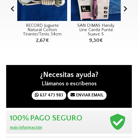
ete
SAN DIMAS Handy
SAN DIMAS Spayk
PSH
ton
Line Carda Punta
Rastrillo Cabezal
Sh
 34cm
Suave S
Flotante 20 Dientes
Bá
9,30€
13,05€
¿Necesitas ayuda?
Llámanos o escríbenos
637 473 983
ENVIAR EMAIL
100%
PAGO SEGURO
más información