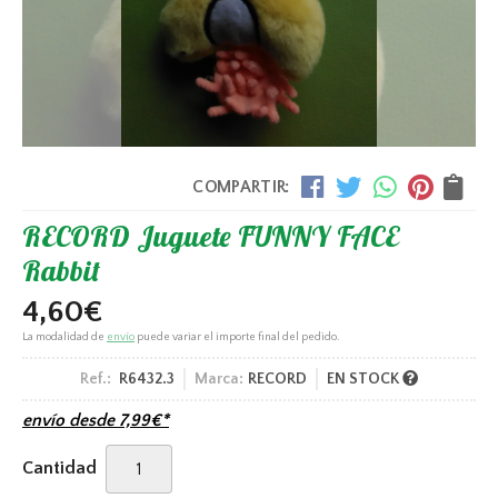
COMPARTIR:
RECORD Juguete FUNNY FACE
Rabbit
4,60
€
La modalidad de
envío
puede variar el importe final del pedido.
Ref.:
R6432.3
Marca:
RECORD
EN STOCK
envío desde
7,99
€
*
Cantidad