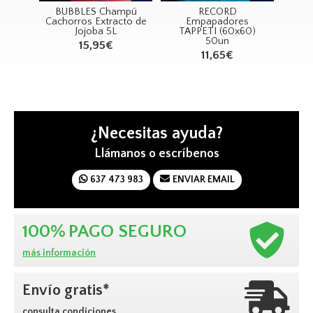
mpú
BUBBLES Champú
RECORD
RE
racto
Cachorros Extracto de
Empapadores
L
Jojoba 5L
TAPPETI (60x60)
50un
15,95€
11,65€
¿Necesitas ayuda?
Llámanos o escríbenos
637 473 983
ENVIAR EMAIL
100%
PAGO SEGURO
más información
Envío gratis*
consulta condiciones