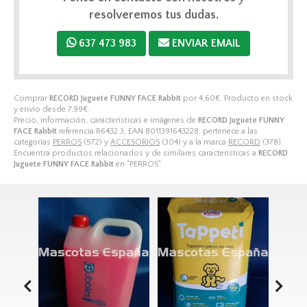
resolveremos tus dudas.
637 473 983
ENVIAR EMAIL
Comprar
RECORD Juguete FUNNY FACE Rabbit
por
4,60
€
. Producto en stock
y envío desde
7,99
€
.
Precio, información, características e imágenes de
RECORD Juguete FUNNY
FACE Rabbit
referencia R6432.3, EAN 8011391643228, pertenece a las
categorías
PERROS
(572) y
ACCESORIOS
(304) y a la marca
RECORD
(378).
Encuentra productos relacionados y de similares características a
RECORD
Juguete FUNNY FACE Rabbit
en "PERROS".