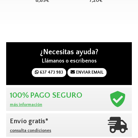
8,89€
7,20€
án)
¿Necesitas ayuda?
Llámanos o escríbenos
637 473 983
ENVIAR EMAIL
100%
PAGO SEGURO
más información
Envío gratis*
consulta condiciones