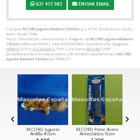
637 473 983
ENVIAR EMAIL
Comprar
RECORD Juguete Madame Chicken
por
4,30
€
. Producto en stock y
envío desde
7,99
€
.
Precio, información, características e imágenes de
RECORD Juguete Madame
Chicken
referencia R6198.2, EAN 8011391619827, pertenece a las categorías
PERROS
(572) y
ACCESORIOS
(304) y a la marca
RECORD
(378).
Encuentra productos relacionados y de similares características a
RECORD
Juguete Madame Chicken
en "PERROS".
gan
RECORD Juguete
RECORD Peine Acero
RE
pú de
Ardilla 40cm
Antiestático 15cm
o