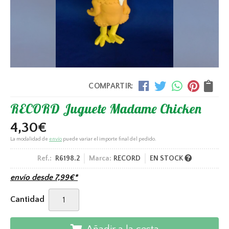
COMPARTIR:
RECORD Juguete Madame Chicken
4,30
€
La modalidad de
envío
puede variar el importe final del pedido.
Ref.:
R6198.2
Marca:
RECORD
EN STOCK
envío desde
7,99
€
*
Cantidad