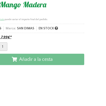
 Mango Madera
nvío
puede variar el importe final del pedido.
6
Marca:
SAN DIMAS
EN STOCK
e
7,99
€
*
Añadir a la cesta