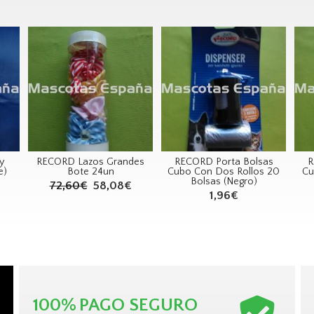
y
RECORD Lazos Grandes
RECORD Porta Bolsas
R
e)
Bote 24un
Cubo Con Dos Rollos 20
Cu
Bolsas (Negro)
72,60€
58,08€
1,96€
100%
PAGO SEGURO