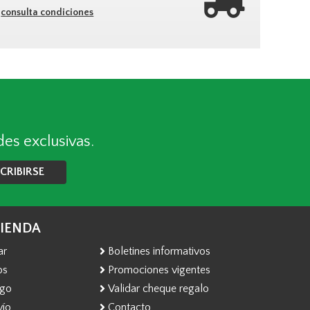
consulta condiciones
des exclusivas.
CRIBIRSE
TIENDA
ar
Boletines informativos
os
Promociones vigentes
ago
Validar cheque regalo
vío
Contacto