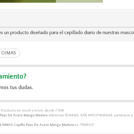
producto diseñado para el cepillado diario de nuestras mascotas e
 DIMAS
amiento?
mos tus dudas.
. Producto en stock y envío desde
7,99
€
.
 Púas De Acero Mango Madera
referencia SD68166, EAN 8410374681668, pertenece a 
 DIMAS Cepillo Púas De Acero Mango Madera
en "PERROS".