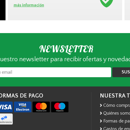
más información
NEWSLETTER
uestro newsletter para recibir ofertas y noveda
SUS
ORMAS DE PAGO
NUESTRA 
Cómo compr
Quiénes som
Formas de p
Gastos de en