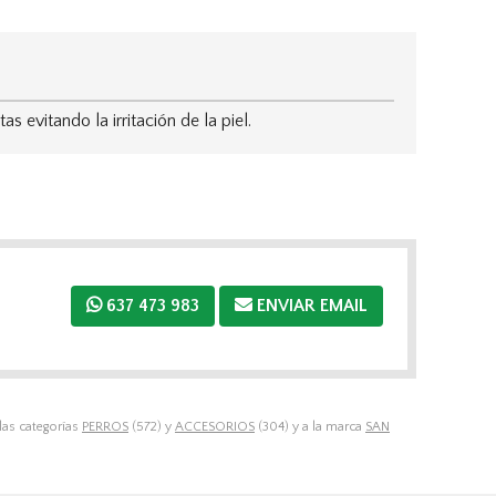
vitando la irritación de la piel.
637 473 983
ENVIAR EMAIL
las categorías
PERROS
(572) y
ACCESORIOS
(304) y a la marca
SAN