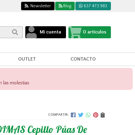
Newsletter
Blog
637 473 983
Mi cuenta
0
artículos
OUTLET
CONTACTO
n las molestias
COMPARTIR:
IMAS Cepillo Púas De