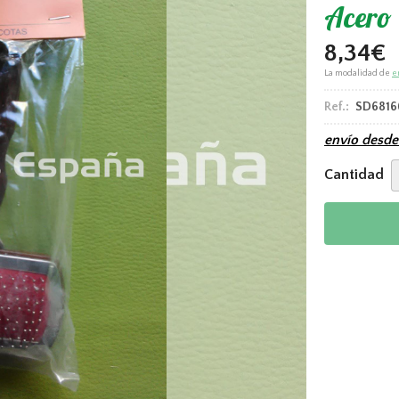
Acero
8,34
€
La modalidad de
e
Ref.:
SD6816
envío desd
Cantidad