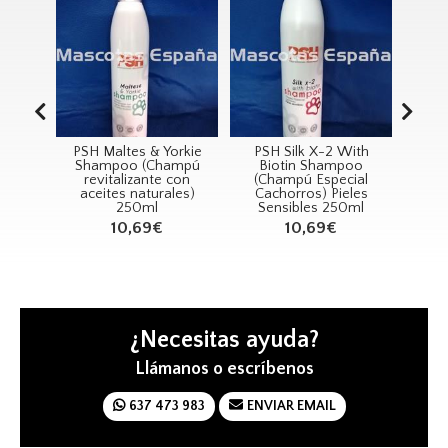
mpú
PSH Maltes & Yorkie
PSH Silk X-2 With
PSH
racto
Shampoo (Champú
Biotin Shampoo
Sha
5L
revitalizante con
(Champú Especial
Bla
aceites naturales)
Cachorros) Pieles
250ml
Sensibles 250ml
10,69€
10,69€
¿Necesitas ayuda?
Llámanos o escríbenos
637 473 983
ENVIAR EMAIL