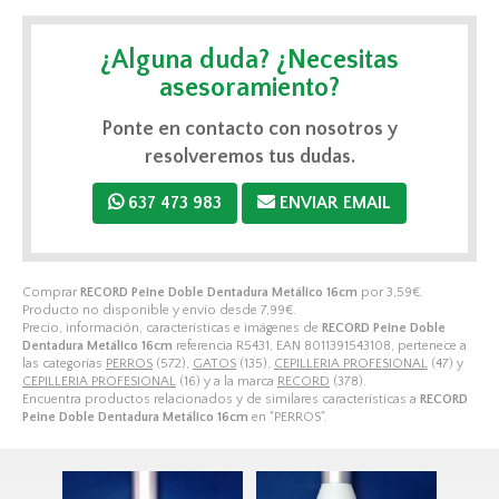
¿Alguna duda? ¿Necesitas
asesoramiento?
Ponte en contacto con nosotros y
resolveremos tus dudas.
637 473 983
ENVIAR EMAIL
Comprar
RECORD Peine Doble Dentadura Metálico 16cm
por
3,59
€
.
Producto no disponible y envío desde
7,99
€
.
Precio, información, características e imágenes de
RECORD Peine Doble
Dentadura Metálico 16cm
referencia R5431, EAN 8011391543108, pertenece a
las categorías
PERROS
(572),
GATOS
(135),
CEPILLERIA PROFESIONAL
(47) y
CEPILLERIA PROFESIONAL
(16) y a la marca
RECORD
(378).
Encuentra productos relacionados y de similares características a
RECORD
Peine Doble Dentadura Metálico 16cm
en "PERROS".