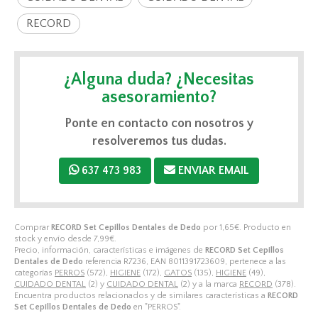
RECORD
¿Alguna duda? ¿Necesitas
asesoramiento?
Ponte en contacto con nosotros y
resolveremos tus dudas.
637 473 983
ENVIAR EMAIL
Comprar
RECORD Set Cepillos Dentales de Dedo
por
1,65
€
. Producto en
stock y envío desde
7,99
€
.
Precio, información, características e imágenes de
RECORD Set Cepillos
Dentales de Dedo
referencia R7236, EAN 8011391723609, pertenece a las
categorías
PERROS
(572),
HIGIENE
(172),
GATOS
(135),
HIGIENE
(49),
CUIDADO DENTAL
(2) y
CUIDADO DENTAL
(2) y a la marca
RECORD
(378).
Encuentra productos relacionados y de similares características a
RECORD
Set Cepillos Dentales de Dedo
en "PERROS".