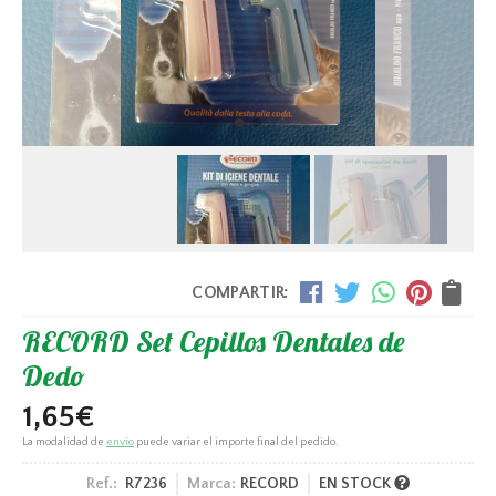
COMPARTIR:
RECORD Set Cepillos Dentales de
Dedo
1,65
€
La modalidad de
envío
puede variar el importe final del pedido.
Ref.:
R7236
Marca:
RECORD
EN STOCK