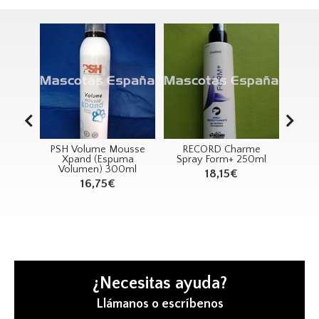
tic
PSH Volume Mousse
RECORD Charme
RECO
th
Xpand (Espuma
Spray Form+ 250ml
Bolsa
ampú
Volumen) 300ml
18,15€
 con
16,75€
L
¿Necesitas ayuda?
Llámanos o escríbenos