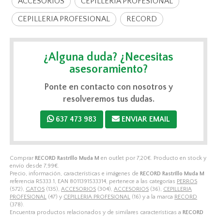
ACCESORIOS
CEPILLERIA PROFESIONAL
CEPILLERIA PROFESIONAL
RECORD
¿Alguna duda? ¿Necesitas
asesoramiento?
Ponte en contacto con nosotros y
resolveremos tus dudas.
637 473 983
ENVIAR EMAIL
Comprar
RECORD Rastrillo Muda M
en outlet por
7,20
€
. Producto en stock y
envío desde
7,99
€
.
Precio, información, características e imágenes de
RECORD Rastrillo Muda M
referencia R5333.1, EAN 8011391533314, pertenece a las categorías
PERROS
(572),
GATOS
(135),
ACCESORIOS
(304),
ACCESORIOS
(36),
CEPILLERIA
PROFESIONAL
(47) y
CEPILLERIA PROFESIONAL
(16) y a la marca
RECORD
(378).
Encuentra productos relacionados y de similares características a
RECORD