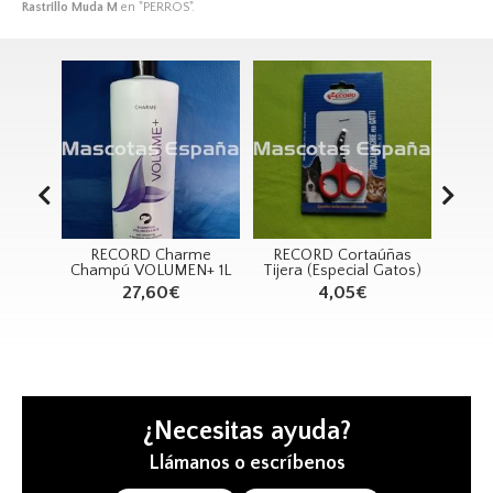
Rastrillo Muda M
en "PERROS".
da
RECORD Charme
RECORD Cortaúñas
RE
ango
Champú VOLUMEN+ 1L
Tijera (Especial Gatos)
Mari
x9cm)
27,60€
4,05€
¿Necesitas ayuda?
Llámanos o escríbenos