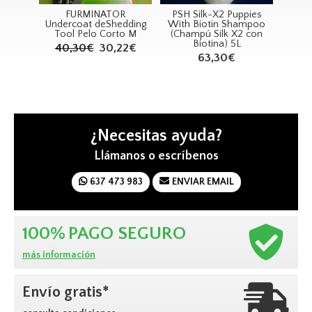
FURMINATOR
PSH Silk-X2 Puppies
RECORD D
Undercoat deShedding
With Biotin Shampoo
con Salv
Tool Pelo Corto M
(Champú Silk X2 con
4,
Biotina) 5L
40,30€
30,22€
63,30€
¿Necesitas ayuda?
Llámanos o escríbenos
637 473 983
ENVIAR EMAIL
100%
PAGO SEGURO
más información
Envío gratis*