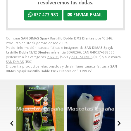
resolveremos tus dudas.
637 473 983
ENVIAR EMAIL
Comprar
SAN DIMAS Spayk Rastrillo Doble 13/12 Dientes
por
10,34
€
.
Producto en stock y envío desde
7,99
€
.
Precio, información, características e imágenes de
SAN DIMAS Spayk
Rastrillo Doble 13/12 Dientes
referencia SD68266, EAN 8410374682665,
pertenece a las categorías
PERROS
(572) y
ACCESORIOS
(304) y a la marca
SAN DIMAS
(150).
Encuentra productos relacionados y de similares características a
SAN
DIMAS Spayk Rastrillo Doble 13/12 Dientes
en "PERROS".