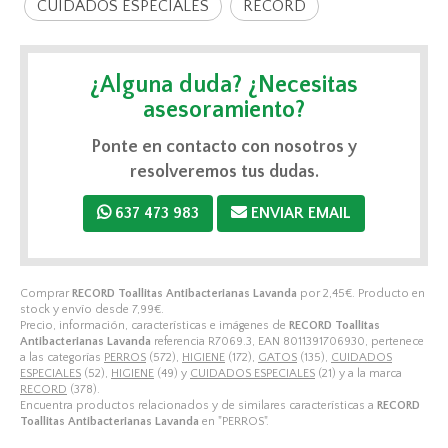
CUIDADOS ESPECIALES
RECORD
¿Alguna duda? ¿Necesitas
asesoramiento?
Ponte en contacto con nosotros y
resolveremos tus dudas.
637 473 983
ENVIAR EMAIL
Comprar
RECORD Toallitas Antibacterianas Lavanda
por
2,45
€
. Producto en
stock y envío desde
7,99
€
.
Precio, información, características e imágenes de
RECORD Toallitas
Antibacterianas Lavanda
referencia R7069.3, EAN 8011391706930, pertenece
a las categorías
PERROS
(572),
HIGIENE
(172),
GATOS
(135),
CUIDADOS
ESPECIALES
(52),
HIGIENE
(49) y
CUIDADOS ESPECIALES
(21) y a la marca
RECORD
(378).
Encuentra productos relacionados y de similares características a
RECORD
Toallitas Antibacterianas Lavanda
en "PERROS".