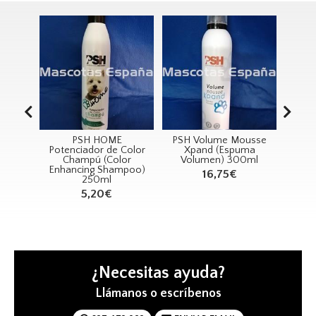
PSH HOME
PSH Volume Mousse
RECORD Jug
Potenciador de Color
Xpand (Espuma
Ardilla 4
Champú (Color
Volumen) 300ml
8,89€
Enhancing Shampoo)
16,75€
250ml
5,20€
¿Necesitas ayuda?
Llámanos o escríbenos