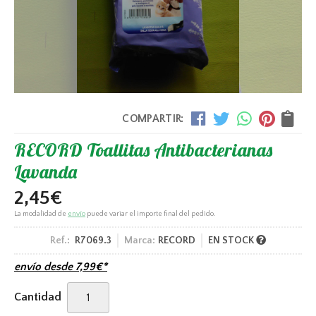
COMPARTIR:
RECORD Toallitas Antibacterianas
Lavanda
2,45
€
La modalidad de
envío
puede variar el importe final del pedido.
Ref.:
R7069.3
Marca:
RECORD
EN STOCK
envío desde
7,99
€
*
Cantidad