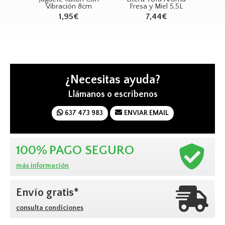
ecial
Vibración 8cm
Fresa y Miel 5,5L
F
1,95€
7,44€
¿Necesitas ayuda?
Llámanos o escríbenos
637 473 983
ENVIAR EMAIL
100%
PAGO SEGURO
más información
Envío gratis*
consulta condiciones