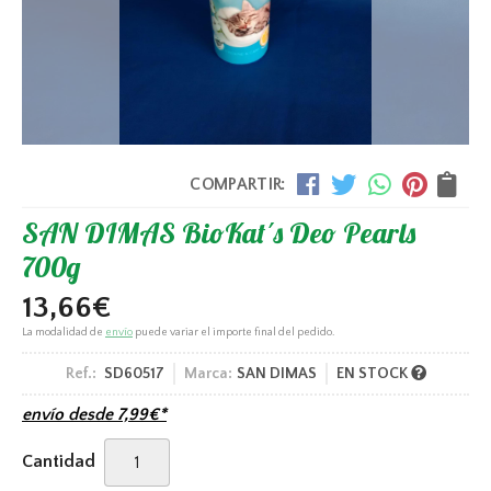
COMPARTIR:
SAN DIMAS BioKat´s Deo Pearls
700g
13,66
€
La modalidad de
envío
puede variar el importe final del pedido.
Ref.:
SD60517
Marca:
SAN DIMAS
EN STOCK
envío desde
7,99
€
*
Cantidad