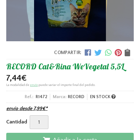
COMPARTIR:
RECORD Cat&Rina WeVegetal 5,5L
7,44
€
La modalidad de
envío
puede variar el importe final del pedido.
Ref.:
R1472
Marca:
RECORD
EN STOCK
envío desde
7,99
€
*
Cantidad