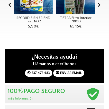
RECORD FISH FRIEND
TETRA Filtro Interior
TE
arbón
Test NO2
IN800
 200g
5,90€
65,15€
¿Necesitas ayuda?
Llámanos o escríbenos
637 473 983
ENVIAR EMAIL
100%
PAGO SEGURO
más información