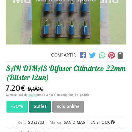
COMPARTIR:
SAN DIMAS Difusor Cilíndrico 22mm
(Blister 12un)
7,20
€
9,00
€
La modalidad de
envío
puede variar el importe final del pedido.
-20%
outlet
sólo online
Ref.:
SD23203
Marca:
SAN DIMAS
EN STOCK