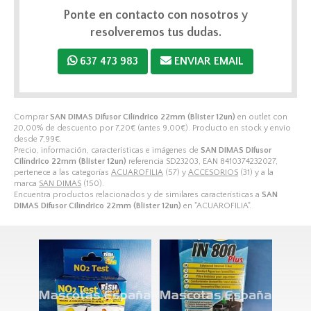
Ponte en contacto con nosotros y
resolveremos tus dudas.
637 473 983
ENVIAR EMAIL
Comprar
SAN DIMAS Difusor Cilíndrico 22mm (Blister 12un)
en outlet con
20,00% de descuento por
7,20
€
(antes
9,00
€
). Producto en stock y envío
desde
7,99
€
.
Precio, información, características e imágenes de
SAN DIMAS Difusor
Cilíndrico 22mm (Blister 12un)
referencia SD23203, EAN 8410374232027,
pertenece a las categorías
ACUAROFILIA
(57) y
ACCESORIOS
(31) y a la
marca
SAN DIMAS
(150).
Encuentra productos relacionados y de similares características a
SAN
DIMAS Difusor Cilíndrico 22mm (Blister 12un)
en "ACUAROFILIA".