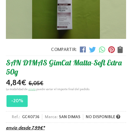
COMPARTIR:
SAN DIMAS GimCat Malta-Soft Extra
50g
4,84
€
6,05
€
La modalidad de
envío
puede variar el importe final del pedido.
-20%
Ref.:
GC40736
Marca:
SAN DIMAS
NO DISPONIBLE
envío desde
7,99
€
*