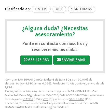
Clasificado en:
GATOS
VET
SAN DIMAS
¿Alguna duda? ¿Necesitas
asesoramiento?
Ponte en contacto con nosotros y
resolveremos tus dudas.
637 473 983
ENVIAR EMAIL
Comprar
SAN DIMAS GimCat Malta-Soft Extra 50g
con 20,00% de
descuento por
4,84
€
(antes
6,05
€
). Producto no disponible y envío desde
7,99
€
.
Precio, información, características e imágenes de
SAN DIMAS GimCat
Malta-Soft Extra 50g
referencia GC40736, EAN 4002064407364, pertenece a
las categorías
GATOS
(135) y
VET
(6) y a la marca
SAN DIMAS
(150).
Encuentra productos relacionados y de similares características a
SAN
DIMAS GimCat Malta-Soft Extra 50g
en "GATOS".