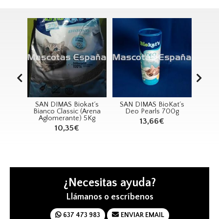
iokat´s
SAN DIMAS BioKat´s
SAN DIMAS
c (Arena
Deo Pearls 700g
Comedero Gatitos
Ma
e) 5Kg
250ml Azul
13,66€
€
1,00€
¿Necesitas ayuda?
Llámanos o escríbenos
637 473 983
ENVIAR EMAIL