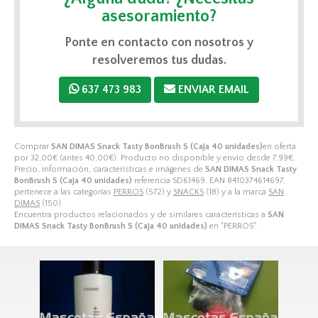
asesoramiento?
Ponte en contacto con nosotros y
resolveremos tus dudas.
637 473 983
ENVIAR EMAIL
Comprar
SAN DIMAS Snack Tasty BonBrush S (Caja 40 unidades)
en oferta
por
32,00
€
(antes
40,00
€
). Producto no disponible y envío desde
7,99
€
.
Precio, información, características e imágenes de
SAN DIMAS Snack Tasty
BonBrush S (Caja 40 unidades)
referencia SD61469, EAN 8410374614697,
pertenece a las categorías
PERROS
(572) y
SNACKS
(18) y a la marca
SAN
DIMAS
(150).
Encuentra productos relacionados y de similares características a
SAN
DIMAS Snack Tasty BonBrush S (Caja 40 unidades)
en "PERROS".