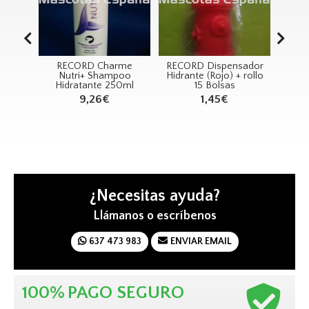
D Charme
RECORD Dispensador
RECORD Juguete
+ Shampoo
Hidrante (Rojo) + rollo
MORSI
ante 250ml
15 Bolsas
Chupete+Cuerda
,26€
1,45€
1,65€
¿Necesitas ayuda?
Llámanos o escríbenos
637 473 983
ENVIAR EMAIL
100%
PAGO SEGURO