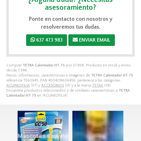
asesoramiento?
Ponte en contacto con nosotros y
resolveremos tus dudas.
637 473 983
ENVIAR EMAIL
Comprar
TETRA Calentador HT 75
por
27,85
€
. Producto en stock y envío
desde
7,99
€
.
Precio, información, características e imágenes de
TETRA Calentador HT 75
referencia TE60645, EAN 4004218606456, pertenece a las categorías
ACUAROFILIA
(57) y
ACCESORIOS
(31) y a la marca
TETRA
(38).
Encuentra productos relacionados y de similares características a
TETRA
Calentador HT 75
en "ACUAROFILIA".