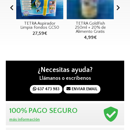
RIEND
TETRA Aspirador
TETRA GoldFish
TE
Limpia Fondos GC50
250ml + 20% de
Alimento Gratis
27,59€
4,99€
¿Necesitas ayuda?
Llámanos o escríbenos
637 473 983
ENVIAR EMAIL
100%
PAGO SEGURO
más información