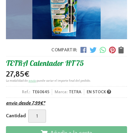
COMPARTIR:
TETRA Calentador HT 75
27,85
€
La modalidad de
envío
puede variar el importe final del pedido.
Ref.:
TE60645
Marca:
TETRA
EN STOCK
envío desde
7,99
€
*
Cantidad