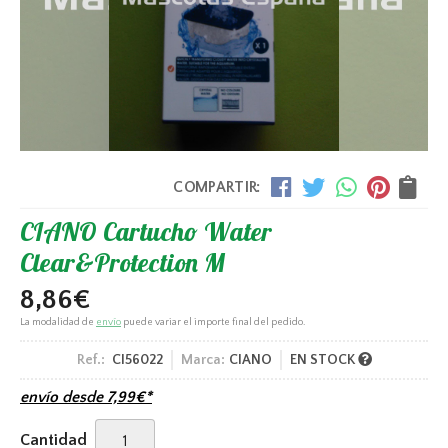
COMPARTIR:
CIANO Cartucho Water
Clear&Protection M
8,86
€
La modalidad de
envío
puede variar el importe final del pedido.
Ref.:
CI56022
Marca:
CIANO
EN STOCK
envío desde
7,99
€
*
Cantidad