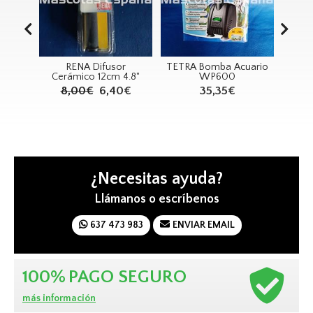
erior
RENA Difusor
TETRA Bomba Acuario
T
0
Cerámico 12cm 4.8"
WP600
Gen
8,00€
6,40€
35,35€
¿Necesitas ayuda?
Llámanos o escríbenos
637 473 983
ENVIAR EMAIL
100%
PAGO SEGURO
más información