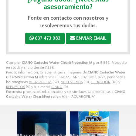
asesoramiento?
Ponte en contacto con nosotros y
resolveremos tus dudas.
637 473 983
ENVIAR EMAIL
Comprar
CIANO Cartucho Water Clear&Protection M
por
8,86
€
. Producto
en stock y envío desde
7,99
€
.
Precio, información, características e imágenes de
CIANO Cartucho Water
Clear&Protection M
referencia CI56022, EAN 5607390560227, pertenece a
las categorías
ACUAROFILIA
(57),
ACCESORIOS
(31),
FILTRACIÓN
(10) y
REPUESTOS
(5) y a la marca
CIANO
(9).
Encuentra productos relacionados y de similares características a
CIANO
Cartucho Water Clear&Protection M
en "ACUAROFILIA".