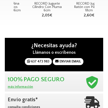
ina
RECORD Juguete
RECORD Juguete
os
Cilindro Con Pluma
Ratón con Piel ECO
Com
86cm
6cm
18cm
2,05€
2,60€
¿Necesitas ayuda?
Llámanos o escríbenos
637 473 983
ENVIAR EMAIL
100%
PAGO SEGURO
más información
Envío gratis*
consulta condiciones