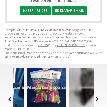
resolveremos tus dudas.
637 473 983
ENVIAR EMAIL
Comprar
AFFINITY Libra Feline Adult Sterilized Atún 1,5Kg
, consulte su
precio con nosotros. Producto en stock y envío desde
7,99
€
.
Precio, información, características e imágenes de
AFFINITY Libra Feline
Adult Sterilized Atún 1,5Kg
referencia AF26230, EAN 8410650262307,
pertenece a las categorías
GATOS
(135) y
ALIMENTACIÓN SECA
(2) y a la
marca
AFFINITY
(4).
Encuentra productos relacionados y de similares características a
AFFINITY
Libra Feline Adult Sterilized Atún 1,5Kg
en "GATOS".