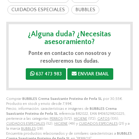
CUIDADOS ESPECIALES
BUBBLES
¿Alguna duda? ¿Necesitas
asesoramiento?
Ponte en contacto con nosotros y
resolveremos tus dudas.
637 473 983
ENVIAR EMAIL
Comprar
BUBBLES Crema Suavizante Proteína de Perla 5L
por
30,55
€
.
Producto en stock y envío desde
7,99
€
.
Precio, información, características e imágenes de
BUBBLES Crema
Suavizante Proteína de Perla 5L
referencia B82022, EAN 8436529820225,
pertenece a las categorías
PERROS
(572),
HIGIENE
(172),
GATOS
(135),
CUIDADOS ESPECIALES
(52),
HIGIENE
(49) y
CUIDADOS ESPECIALES
(21) y a
la marca
BUBBLES
(28).
Encuentra productos relacionados y de similares características a
BUBBLES
Crema Suavizante Proteína de Perla 5L
en "PERROS".