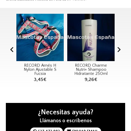
R
RECORD Arnés H
RECORD Charme
RE
dding
Nylon Ajustable S
Nutri+ Shampoo
Big
o S
Fucsia
Hidratante 250ml
16€
3,45€
9,26€
¿Necesitas ayuda?
Llámanos o escríbenos