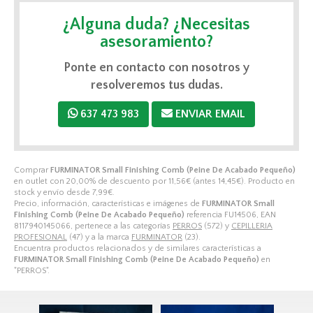
¿Alguna duda? ¿Necesitas
asesoramiento?
Ponte en contacto con nosotros y
resolveremos tus dudas.
637 473 983
ENVIAR EMAIL
Comprar
FURMINATOR Small Finishing Comb (Peine De Acabado Pequeño)
en outlet con 20,00% de descuento por
11,56
€
(antes
14,45
€
). Producto en
stock y envío desde
7,99
€
.
Precio, información, características e imágenes de
FURMINATOR Small
Finishing Comb (Peine De Acabado Pequeño)
referencia FU14506, EAN
8117940145066, pertenece a las categorías
PERROS
(572) y
CEPILLERIA
PROFESIONAL
(47) y a la marca
FURMINATOR
(23).
Encuentra productos relacionados y de similares características a
FURMINATOR Small Finishing Comb (Peine De Acabado Pequeño)
en
"PERROS".