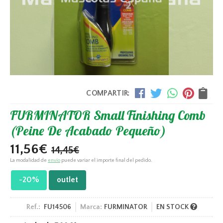
COMPARTIR:
FURMINATOR Small Finishing Comb
(Peine De Acabado Pequeño)
11,56
€
14,45
€
La modalidad de
envío
puede variar el importe final del pedido.
-20%
outlet
Ref.:
FU14506
Marca:
FURMINATOR
EN STOCK