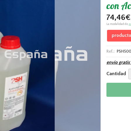
con Ac
74,46
€
La modalidad de
e
producto
Ref.:
PSH50
envío gratis
Cantidad