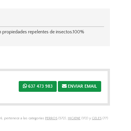
en propiedades repelentes de insectos.100%
637 473 983
ENVIAR EMAIL
 pertenece a las categorías
PERROS
(572),
HIGIENE
(172) y
GELES
(77)