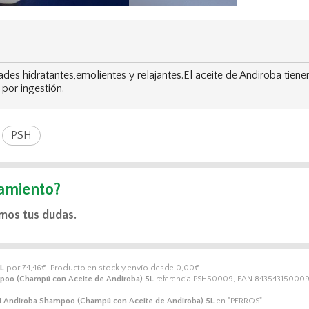
s hidratantes,emolientes y relajantes.El aceite de Andiroba tien
 por ingestión.
PSH
amiento?
mos tus dudas.
L
por
74,46
€
. Producto en stock y envío desde
0,00
€
.
poo (Champú con Aceite de Andiroba) 5L
referencia PSH50009, EAN 8435431500096,
 Andiroba Shampoo (Champú con Aceite de Andiroba) 5L
en "PERROS".