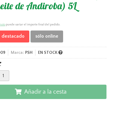
eite de Andiroba) 5L
nvío
puede variar el importe final del pedido.
 destacado
sólo online
009
Marca:
PSH
EN STOCK
*
Añadir a la cesta