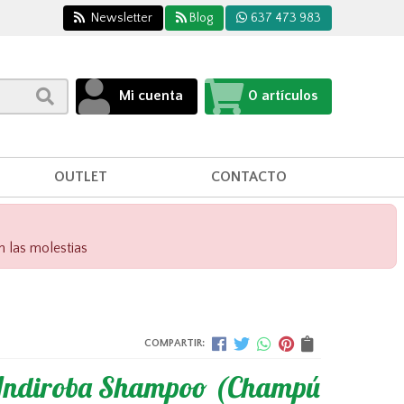
Newsletter
Blog
637 473 983
Mi cuenta
0
artículos
OUTLET
CONTACTO
n las molestias
COMPARTIR:
ndiroba Shampoo (Champú