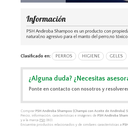
Información
PSH Andiroba Shampoo es un producto con propiedade
natural,no agresivo para el manto del perro,no tóxico
Clasificado en:
PERROS
HIGIENE
GELES
¿Alguna duda? ¿Necesitas asesor
Ponte en contacto con nosotros y resolvere
Comprar
PSH Andiroba Shampoo (Champú con Aceite de Andiroba) 5
Precio, información, características e imágenes de
PSH Andiroba Sham
y a la marca
PSH
(80).
Encuentra productos relacionados y de similares características a
PSH