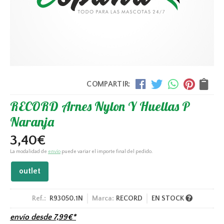
COMPARTIR:
RECORD Arnes Nylon Y Huellas P
Naranja
3,40
€
La modalidad de
envío
puede variar el importe final del pedido.
outlet
Ref.:
R93050.1N
Marca:
RECORD
EN STOCK
envío desde
7,99
€
*