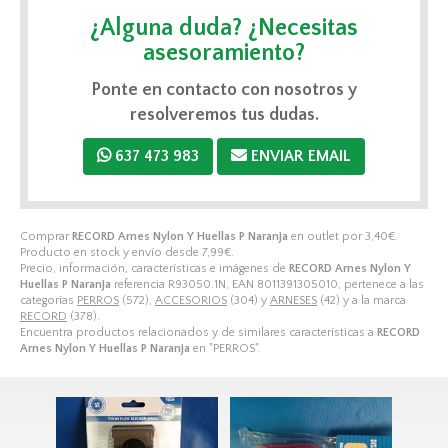
¿Alguna duda? ¿Necesitas
asesoramiento?
Ponte en contacto con nosotros y
resolveremos tus dudas.
637 473 983
ENVIAR EMAIL
Comprar
RECORD Arnes Nylon Y Huellas P Naranja
en outlet por
3,40
€
.
Producto en stock y envío desde
7,99
€
.
Precio, información, características e imágenes de
RECORD Arnes Nylon Y
Huellas P Naranja
referencia R93050.1N, EAN 8011391305010, pertenece a las
categorías
PERROS
(572),
ACCESORIOS
(304) y
ARNESES
(42) y a la marca
RECORD
(378).
Encuentra productos relacionados y de similares características a
RECORD
Arnes Nylon Y Huellas P Naranja
en "PERROS".