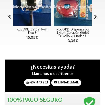
ORD Carda Twin
RECORD Dispensador
RECORD Juguete
Flex S
Nylon Corazón (Rojo)
Leopardo 20cm
+ Rollo 20 Bolsas
15,95€
9,26€
3,39€
¿Necesitas ayuda?
Llámanos o escríbenos
637 473 983
ENVIAR EMAIL
100%
PAGO SEGURO