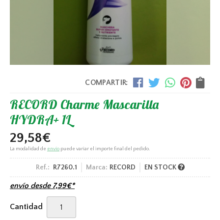
COMPARTIR:
RECORD Charme Mascarilla
HYDRA+ 1L
29,58
€
La modalidad de
envío
puede variar el importe final del pedido.
Ref.:
R7260.1
Marca:
RECORD
EN STOCK
envío desde
7,99
€
*
Cantidad