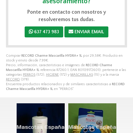
asesoramiento?
Ponte en contacto con nosotros y
resolveremos tus dudas.
637 473 983
ENVIAR EMAIL
Comprar
RECORD Charme Mascarilla HYDRA+ 1L
por
29,58
€
. Producto en
stock y envío desde
7,99
€
.
Precio, información, características e imágenes de
RECORD Charme
Mascarilla HYDRA+ 1L
referencia R7260.1, EAN 8011391726013, pertenece a las
categorías
PERROS
(572),
HIGIENE
(172) y
MASCARILLAS
(15) y a la marca
RECORD
(378).
Encuentra productos relacionados y de similares características a
RECORD
Charme Mascarilla HYDRA+ 1L
en "PERROS".