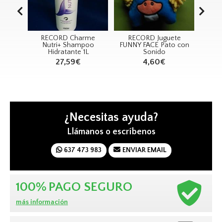
rme
RECORD Charme
RECORD Juguete
RE
poo
Nutri+ Shampoo
FUNNY FACE Pato con
MORS
0ml
Hidratante 1L
Sonido
27,59€
4,60€
¿Necesitas ayuda?
Llámanos o escríbenos
637 473 983
ENVIAR EMAIL
100%
PAGO SEGURO
más información