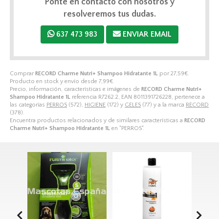
Ponte en contacto con nosotros y
resolveremos tus dudas.
637 473 983
ENVIAR EMAIL
Comprar
RECORD Charme Nutri+ Shampoo Hidratante 1L
por
27,59
€
.
Producto en stock y envío desde
7,99
€
.
Precio, información, características e imágenes de
RECORD Charme Nutri+
Shampoo Hidratante 1L
referencia R7262.2, EAN 8011391726228, pertenece a
las categorías
PERROS
(572),
HIGIENE
(172) y
GELES
(77) y a la marca
RECORD
(378).
Encuentra productos relacionados y de similares características a
RECORD
Charme Nutri+ Shampoo Hidratante 1L
en "PERROS".