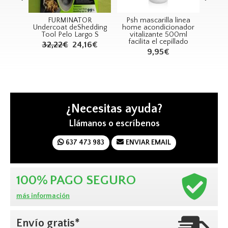
mall
FURMINATOR
Psh mascarilla linea
P
Peine
Undercoat deShedding
home acondicionador
ueño)
Tool Pelo Largo S
vitalizante 500ml
(A
facilita el cepillado
Bi
6€
32,22€
24,16€
9,95€
¿Necesitas ayuda?
Llámanos o escríbenos
637 473 983
ENVIAR EMAIL
100%
PAGO SEGURO
más información
Envío gratis*