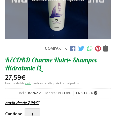
COMPARTIR:
RECORD Charme Nutri+ Shampoo
Hidratante 1L
27,59
€
La modalidad de
envío
puede variar el importe final del pedido.
Ref.:
R7262.2
Marca:
RECORD
EN STOCK
envío desde
7,99
€
*
Cantidad