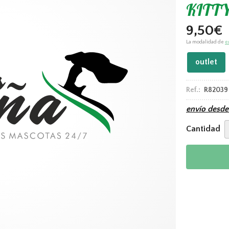
KITTY
9,50
€
La modalidad de
e
outlet
Ref.:
R82039
envío desd
Cantidad