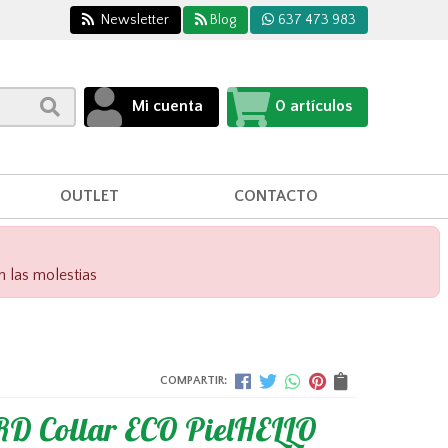
Newsletter
Blog
637 473 983
Mi cuenta
0
artículos
OUTLET
CONTACTO
n las molestias
COMPARTIR:
D Collar ECO PielHELLO