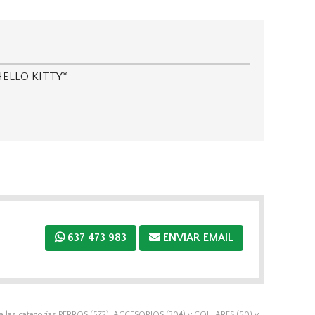
a HELLO KITTY*
637 473 983
ENVIAR EMAIL
 las categorías
PERROS
(572),
ACCESORIOS
(304) y
COLLARES
(50) y