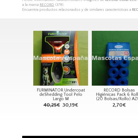
a la marca
RECORD
(378).
Encuentra productos relacionados y de similares características a
REC
FURMINATOR Undercoat
RECORD Bolsas
deShedding Tool Pelo
Higiénicas Pack 6 Rol
Largo M
(20 Bolsas/Rollo) A
40,25€
30,19€
2,70€