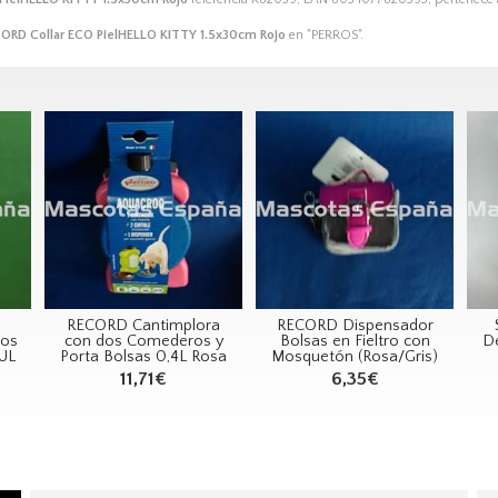
ORD Collar ECO PielHELLO KITTY 1.5x30cm Rojo
en "PERROS".
RECORD Cantimplora
RECORD Dispensador
los
con dos Comederos y
Bolsas en Fieltro con
De
ZUL
Porta Bolsas 0,4L Rosa
Mosquetón (Rosa/Gris)
11,71€
6,35€