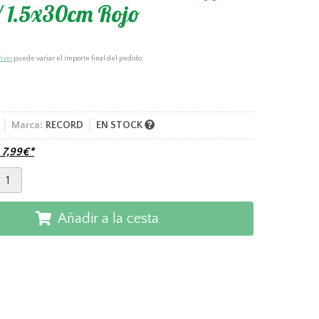
 1.5x30cm Rojo
nvío
puede variar el importe final del pedido.
Marca:
RECORD
EN STOCK
e
7,99
€
*
Añadir a la cesta