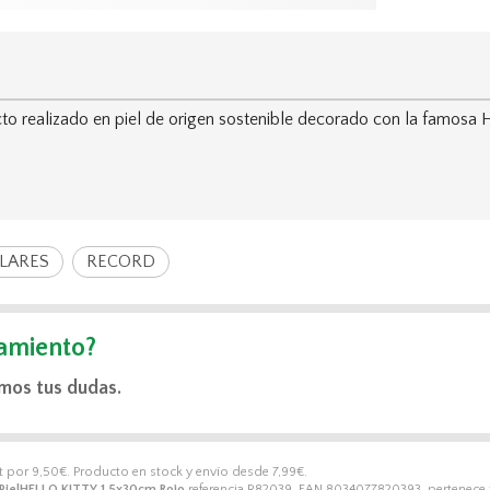
 realizado en piel de origen sostenible decorado con la famos
LARES
RECORD
amiento?
mos tus dudas.
t por
9,50
€
. Producto en stock y envío desde
7,99
€
.
PielHELLO KITTY 1.5x30cm Rojo
referencia R82039, EAN 8034077820393, pertenece a