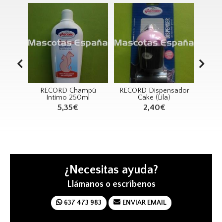
o
RECORD Champú
RECORD Dispensador
RE
ampú
Intimo 250ml
Cake (Lila)
MOR
0ml
5,35€
2,40€
¿Necesitas ayuda?
Llámanos o escríbenos
637 473 983
ENVIAR EMAIL