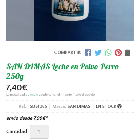
COMPARTIR:
SAN DIMAS Leche en Polvo Perro
250g
7,40
€
La modalidad de
envío
puede variar el importe final del pedido.
Ref.:
SD61065
Marca:
SAN DIMAS
EN STOCK
envío desde
7,99
€
*
Cantidad