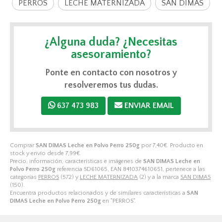
PERROS
LECHE MATERNIZADA
SAN DIMAS
¿Alguna duda? ¿Necesitas
asesoramiento?
Ponte en contacto con nosotros y
resolveremos tus dudas.
637 473 983
ENVIAR EMAIL
Comprar
SAN DIMAS Leche en Polvo Perro 250g
por
7,40
€
. Producto en
stock y envío desde
7,99
€
.
Precio, información, características e imágenes de
SAN DIMAS Leche en
Polvo Perro 250g
referencia SD61065, EAN 8410374610651, pertenece a las
categorías
PERROS
(572) y
LECHE MATERNIZADA
(2) y a la marca
SAN DIMAS
(150).
Encuentra productos relacionados y de similares características a
SAN
DIMAS Leche en Polvo Perro 250g
en "PERROS".