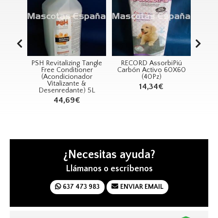
H Revitalizing Tangle
RECORD AssorbiPiú
RECORD Bolsa
Free Conditioner
Carbón Activo 60X60
Higiénicas Rollo
(Acondicionador
(40Pz)
Bolsas (27,5x30
Vitalizante &
14,34€
31,94€
Desenredante) 5L
44,69€
¿Necesitas ayuda?
Llámanos o escríbenos
637 473 983
ENVIAR EMAIL