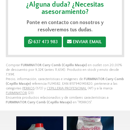
¿Alguna duda? ¿Necesitas
asesoramiento?
Ponte en contacto con nosotros y
resolveremos tus dudas.
637 473 983
ENVIAR EMAIL
Comprar
FURMINATOR Curry Comb (Cepillo Masaje)
en outlet con 20,00%
de descuento por
9,32
€
(antes
11,65
€
). Producto en stock y envío desde
7,99
€
.
Precio, información, características e imágenes de
FURMINATOR Curry Comb
(Cepillo Masaje)
referencia FU14582, EAN 8117940145820, pertenece a las
categorías
PERROS
(572) y
CEPILLERIA PROFESIONAL
(47) y a la marca
FURMINATOR
(23).
Encuentra productos relacionados y de similares características a
FURMINATOR Curry Comb (Cepillo Masaje)
en "PERROS".