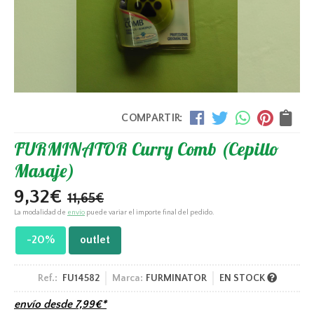
COMPARTIR:
FURMINATOR Curry Comb (Cepillo
Masaje)
9,32
€
11,65
€
La modalidad de
envío
puede variar el importe final del pedido.
-20%
outlet
Ref.:
FU14582
Marca:
FURMINATOR
EN STOCK
envío desde
7,99
€
*