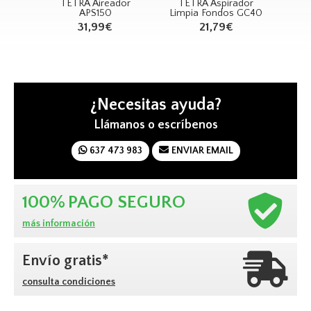
or
TETRA Aspirador
TETRA Bomba Acuario
TETR
Limpia Fondos GC40
WP1000
21,79€
42,65€
¿Necesitas ayuda?
Llámanos o escríbenos
637 473 983
ENVIAR EMAIL
100%
PAGO SEGURO
más información
Envío gratis*
consulta condiciones