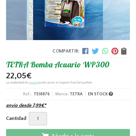
COMPARTIR:
TETRA Bomba Acuario WP300
22,05
€
La modalidad de
envío
puede variar el importe final del pedido.
Ref.:
TE18876
Marca:
TETRA
EN STOCK
envío desde
7,99
€
*
Cantidad