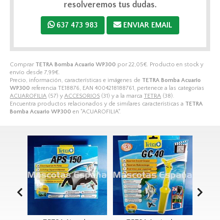
resolveremos tus dudas.
637 473 983
ENVIAR EMAIL
Comprar
TETRA Bomba Acuario WP300
por
22,05
€
. Producto en stock y
envío desde
7,99
€
.
Precio, información, características e imágenes de
TETRA Bomba Acuario
WP300
referencia TE18876, EAN 4004218188761, pertenece a las categorías
ACUAROFILIA
(57) y
ACCESORIOS
(31) y a la marca
TETRA
(38).
Encuentra productos relacionados y de similares características a
TETRA
Bomba Acuario WP300
en "ACUAROFILIA".