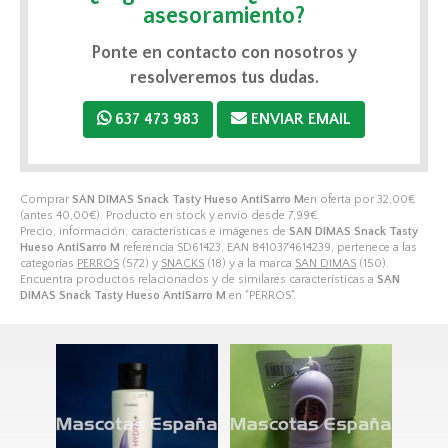
asesoramiento?
Ponte en contacto con nosotros y
resolveremos tus dudas.
637 473 983
ENVIAR EMAIL
Comprar
SAN DIMAS Snack Tasty Hueso AntiSarro M
en oferta por
32,00
€
(antes
40,00
€
). Producto en stock y envío desde
7,99
€
.
Precio, información, características e imágenes de
SAN DIMAS Snack Tasty
Hueso AntiSarro M
referencia SD61423, EAN 8410374614239, pertenece a las
categorías
PERROS
(572) y
SNACKS
(18) y a la marca
SAN DIMAS
(150).
Encuentra productos relacionados y de similares características a
SAN
DIMAS Snack Tasty Hueso AntiSarro M
en "PERROS".