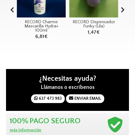
RECORD Charme
RECORD Dispensador
RECORD Jug
Mascarilla Hydra+
Funky (Lila)
FUNNY FACE P
100ml
Sonido
1,47€
6,81€
4,60€
¿Necesitas ayuda?
Llámanos o escríbenos
637 473 983
ENVIAR EMAIL
100%
PAGO SEGURO
más información