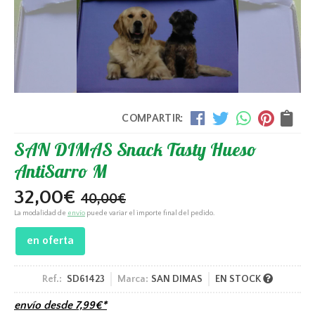
COMPARTIR:
SAN DIMAS Snack Tasty Hueso
AntiSarro M
32,00
€
40,00
€
La modalidad de
envío
puede variar el importe final del pedido.
en oferta
Ref.:
SD61423
Marca:
SAN DIMAS
EN STOCK
envío desde
7,99
€
*